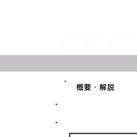
末っ子のア
ホーム
絵本
グッズⅠ
概要・解説