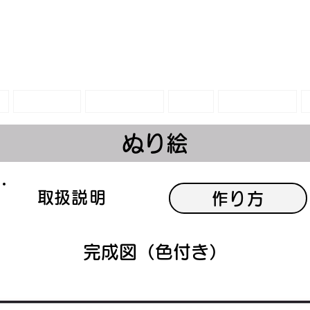
トリエ
グッズⅡ
販売グッズ
教材
アート作品
ぬり絵
​取扱説明
作り方
完成図（色付き）