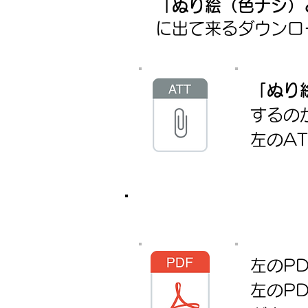
「ぬり絵（色ナシ）
に出て来るダウン
「ぬり
するの
左のA
左のP
​左の