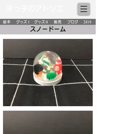
末っ子のアトリエ
絵本
グッズⅠ
グッズⅡ
販売
ブログ
ｺﾒﾝﾄ
スノードーム