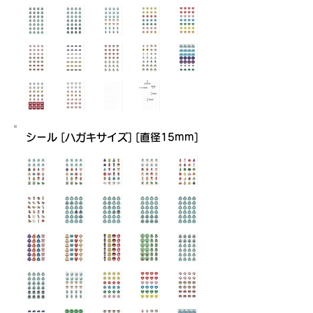
シール [ハガキサイズ] [直径15mm]