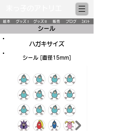
末っ子のアトリエ
絵本
グッズⅠ
グッズⅡ
販売
ブログ
ｺﾒﾝﾄ
シール
ハガキサイズ
シール [直径15mm]