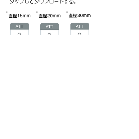
タップしてダウンロードする。
直径30mm
直径15mm
直径20mm
画像を​1枚1枚ダウンロードするのが
面倒な人の為にZIPファイルにまと
めました。
上のATTボタン（ZIPファイル）を
タップしてダウンロードする。​
資料② PDF
直径20mm
直径30mm
直径15mm