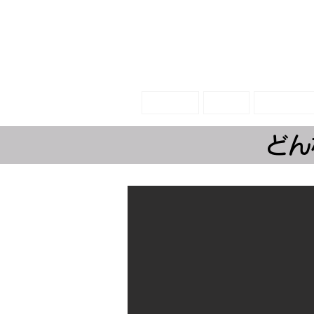
末っ子のア
ホーム
絵本
グッズⅠ
どん