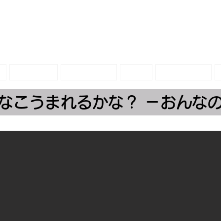
トリエ
グッズⅡ
販売グッズ
教材
アート作品
なこうまれるかな？ －おんな